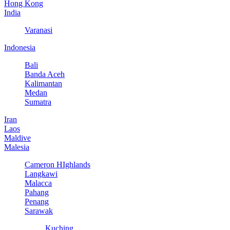
Hong Kong
India
Varanasi
Indonesia
Bali
Banda Aceh
Kalimantan
Medan
Sumatra
Iran
Laos
Maldive
Malesia
Cameron HIghlands
Langkawi
Malacca
Pahang
Penang
Sarawak
Kuching