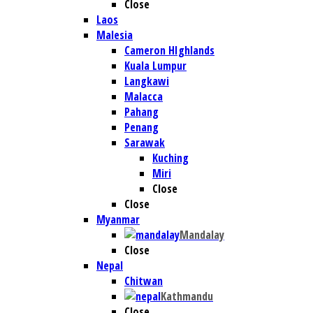
Close
Laos
Malesia
Cameron HIghlands
Kuala Lumpur
Langkawi
Malacca
Pahang
Penang
Sarawak
Kuching
Miri
Close
Close
Myanmar
Mandalay
Close
Nepal
Chitwan
Kathmandu
Close