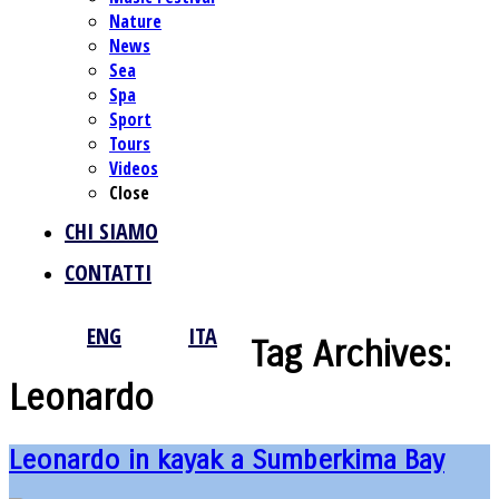
Nature
News
Sea
Spa
Sport
Tours
Videos
Close
CHI SIAMO
CONTATTI
ENG
ITA
Tag Archives:
Leonardo
Leonardo in kayak a Sumberkima Bay