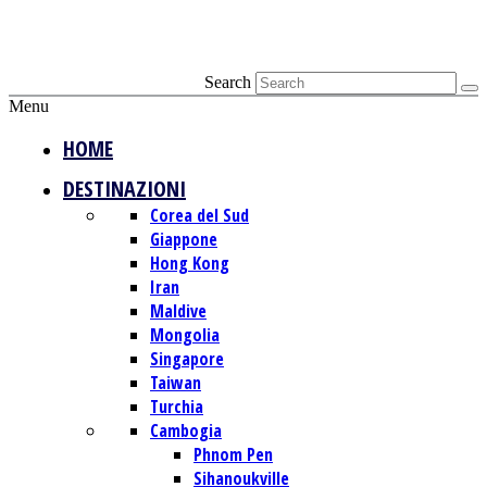
Search
Menu
HOME
DESTINAZIONI
Corea del Sud
Giappone
Hong Kong
Iran
Maldive
Mongolia
Singapore
Taiwan
Turchia
Cambogia
Phnom Pen
Sihanoukville