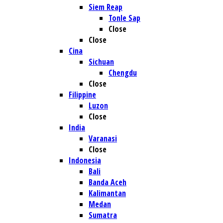
Siem Reap
Tonle Sap
Close
Close
Cina
Sichuan
Chengdu
Close
Filippine
Luzon
Close
India
Varanasi
Close
Indonesia
Bali
Banda Aceh
Kalimantan
Medan
Sumatra