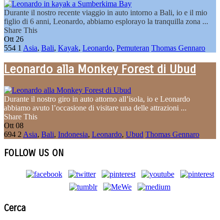
Durante il nostro recente viaggio in auto intorno a Bali, io e il mio
figlio di 6 anni, Leonardo, abbiamo esplorayo la tranquilla zona ...
Share This
Ott
26
554
1
Asia
,
Bali
,
Kayak
,
Leonardo
,
Pemuteran
Thomas Gennaro
Leonardo alla Monkey Forest di Ubud
Durante il nostro giro in auto attorno all’isola, io e Leonardo
abbiamo avuto l’occasione di visitare una delle attrazioni ...
Share This
Ott
08
694
2
Asia
,
Bali
,
Indonesia
,
Leonardo
,
Ubud
Thomas Gennaro
FOLLOW US ON
Cerca