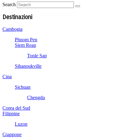
Search
Destinazioni
Cambogia
Phnom Pen
Siem Reap
Tonle Sap
Sihanoukville
Cina
Sichuan
Chengdu
Corea del Sud
Filippine
Luzon
Giappone