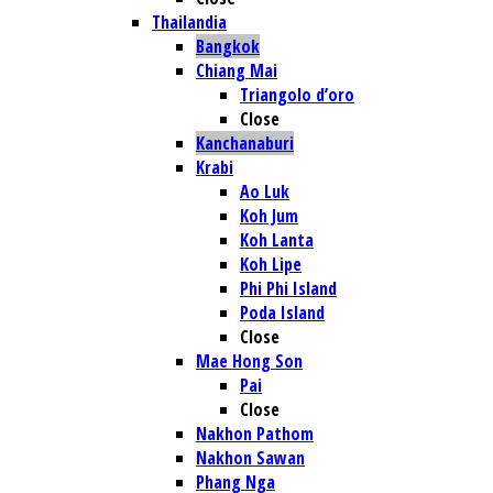
Thailandia
Bangkok
Chiang Mai
Triangolo d’oro
Close
Kanchanaburi
Krabi
Ao Luk
Koh Jum
Koh Lanta
Koh Lipe
Phi Phi Island
Poda Island
Close
Mae Hong Son
Pai
Close
Nakhon Pathom
Nakhon Sawan
Phang Nga