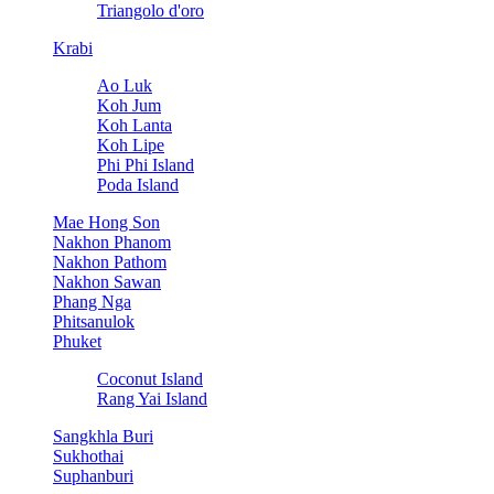
Triangolo d'oro
Krabi
Ao Luk
Koh Jum
Koh Lanta
Koh Lipe
Phi Phi Island
Poda Island
Mae Hong Son
Nakhon Phanom
Nakhon Pathom
Nakhon Sawan
Phang Nga
Phitsanulok
Phuket
Coconut Island
Rang Yai Island
Sangkhla Buri
Sukhothai
Suphanburi