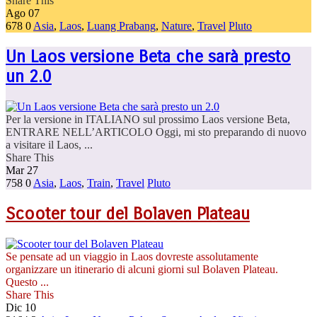
Share This
Ago
07
678
0
Asia
,
Laos
,
Luang Prabang
,
Nature
,
Travel
Pluto
Un Laos versione Beta che sarà presto
un 2.0
Per la versione in ITALIANO sul prossimo Laos versione Beta,
ENTRARE NELL’ARTICOLO Oggi, mi sto preparando di nuovo
a visitare il Laos, ...
Share This
Mar
27
758
0
Asia
,
Laos
,
Train
,
Travel
Pluto
Scooter tour del Bolaven Plateau
Se pensate ad un viaggio in Laos dovreste assolutamente
organizzare un itinerario di alcuni giorni sul Bolaven Plateau.
Questo ...
Share This
Dic
10