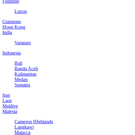
Filippine
Luzon
Giappone
Hong Kong
India
Varanasi
Indonesia
Bali
Banda Aceh
Kalimantan
Medan
Sumatra
Iran
Laos
Maldive
Malesia
Cameron HIghlands
Langkawi
Malacca