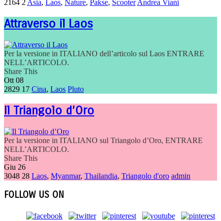
2164
2
Asia
,
Laos
,
Nature
,
Pakse
,
Scooter
Andrea Viani
Attraverso il Laos
Per la versione in ITALIANO dell’articolo sul Laos ENTRARE
NELL’ARTICOLO.
Share This
Ott
08
2829
17
Cina
,
Laos
Pluto
Il Triangolo d’Oro
Per la versione in ITALIANO sul Triangolo d’Oro, ENTRARE
NELL’ARTICOLO.
Share This
Giu
26
3048
28
Laos
,
Myanmar
,
Thailandia
,
Triangolo d'oro
admin
FOLLOW US ON