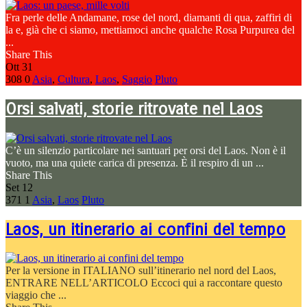
Fra perle delle Andamane, rose del nord, diamanti di qua, zaffiri di
la e, già che ci siamo, mettiamoci anche qualche Rosa Purpurea del
...
Share This
Ott
31
308
0
Asia
,
Cultura
,
Laos
,
Saggio
Pluto
Orsi salvati, storie ritrovate nel Laos
C’è un silenzio particolare nei santuari per orsi del Laos. Non è il
vuoto, ma una quiete carica di presenza. È il respiro di un ...
Share This
Set
12
371
1
Asia
,
Laos
Pluto
Laos, un itinerario ai confini del tempo
Per la versione in ITALIANO sull’itinerario nel nord del Laos,
ENTRARE NELL’ARTICOLO Eccoci qui a raccontare questo
viaggio che ...