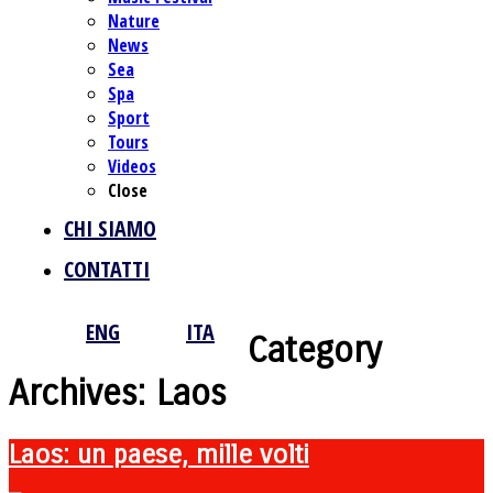
Nature
News
Sea
Spa
Sport
Tours
Videos
Close
CHI SIAMO
CONTATTI
ENG
ITA
Category
Archives:
Laos
Laos: un paese, mille volti