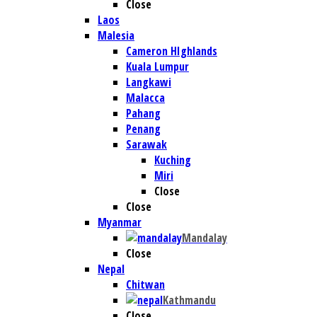
Close
Laos
Malesia
Cameron HIghlands
Kuala Lumpur
Langkawi
Malacca
Pahang
Penang
Sarawak
Kuching
Miri
Close
Close
Myanmar
Mandalay
Close
Nepal
Chitwan
Kathmandu
Close