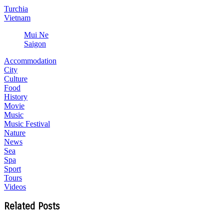
Turchia
Vietnam
Mui Ne
Saigon
Accommodation
City
Culture
Food
History
Movie
Music
Music Festival
Nature
News
Sea
Spa
Sport
Tours
Videos
Related Posts