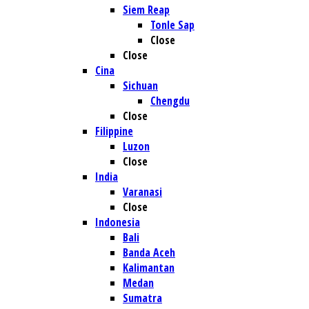
Siem Reap
Tonle Sap
Close
Close
Cina
Sichuan
Chengdu
Close
Filippine
Luzon
Close
India
Varanasi
Close
Indonesia
Bali
Banda Aceh
Kalimantan
Medan
Sumatra