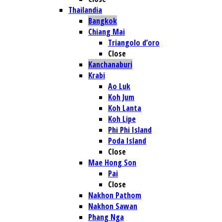
Thailandia
Bangkok
Chiang Mai
Triangolo d’oro
Close
Kanchanaburi
Krabi
Ao Luk
Koh Jum
Koh Lanta
Koh Lipe
Phi Phi Island
Poda Island
Close
Mae Hong Son
Pai
Close
Nakhon Pathom
Nakhon Sawan
Phang Nga