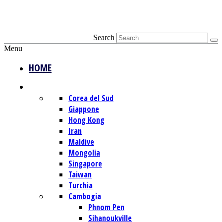
Search
Menu
HOME
DESTINAZIONI
Corea del Sud
Giappone
Hong Kong
Iran
Maldive
Mongolia
Singapore
Taiwan
Turchia
Cambogia
Phnom Pen
Sihanoukville