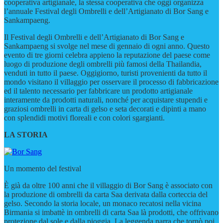
cooperativa artigianale, la stessa cooperativa che oggi organizza
l’annuale Festival degli Ombrelli e dell’Artigianato di Bor Sang e
Sankampaeng.
Il Festival degli Ombrelli e dell’Artigianato di Bor Sang e
Sankampaeng si svolge nel mese di gennaio di ogni anno. Questo
evento di tre giorni celebra appieno la reputazione del paese come
luogo di produzione degli ombrelli più famosi della Thailandia,
venduti in tutto il paese. Oggigiorno, turisti provenienti da tutto il
mondo visitano il villaggio per osservare il processo di fabbricazione
ed il talento necessario per fabbricare un prodotto artigianale
interamente da prodotti naturali, nonché per acquistare stupendi e
graziosi ombrelli in carta di gelso e seta decorati e dipinti a mano
con splendidi motivi floreali e con colori sgargianti.
LA STORIA
Un momento del festival
È già da oltre 100 anni che il villaggio di Bor Sang è associato con
la produzione di ombrelli da carta Saa derivata dalla corteccia del
gelso. Secondo la storia locale, un monaco recatosi nella vicina
Birmania si imbattè in ombrelli di carta Saa là prodotti, che offrivano
protezione dal sole e dalla pioggia. La leggenda narra che tornò poi