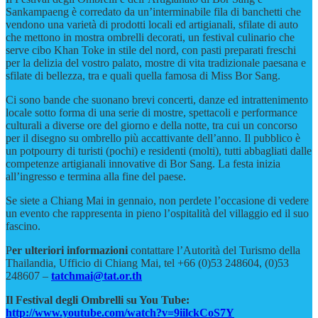
Sankampaeng è corredato da un’interminabile fila di banchetti che
vendono una varietà di prodotti locali ed artigianali, sfilate di auto
che mettono in mostra ombrelli decorati, un festival culinario che
serve cibo Khan Toke in stile del nord, con pasti preparati freschi
per la delizia del vostro palato, mostre di vita tradizionale paesana e
sfilate di bellezza, tra e quali quella famosa di Miss Bor Sang.
Ci sono bande che suonano brevi concerti, danze ed intrattenimento
locale sotto forma di una serie di mostre, spettacoli e performance
culturali a diverse ore del giorno e della notte, tra cui un concorso
per il disegno su ombrello più accattivante dell’anno. Il pubblico è
un potpourry di turisti (pochi) e residenti (molti), tutti abbagliati dalle
competenze artigianali innovative di Bor Sang. La festa inizia
all’ingresso e termina alla fine del paese.
Se siete a Chiang Mai in gennaio, non perdete l’occasione di vedere
un evento che rappresenta in pieno l’ospitalità del villaggio ed il suo
fascino.
P
er ulteriori informazioni
contattare l’Autorità del Turismo della
Thailandia, Ufficio di Chiang Mai, tel +66 (0)53 248604, (0)53
248607 –
tatchmai@tat.or.th
Il Festival degli Ombrelli su You Tube:
http://www.youtube.com/watch?v=9iilckCoS7Y