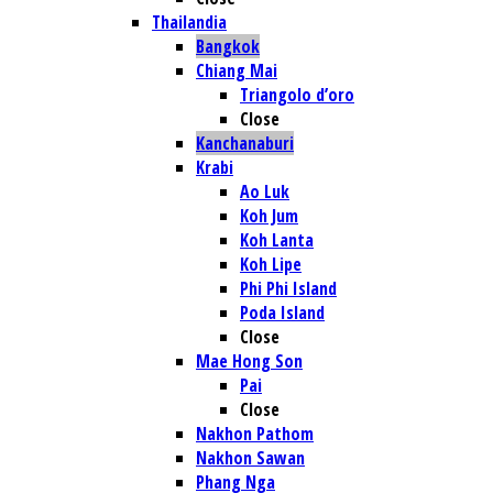
Thailandia
Bangkok
Chiang Mai
Triangolo d’oro
Close
Kanchanaburi
Krabi
Ao Luk
Koh Jum
Koh Lanta
Koh Lipe
Phi Phi Island
Poda Island
Close
Mae Hong Son
Pai
Close
Nakhon Pathom
Nakhon Sawan
Phang Nga