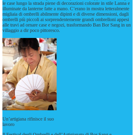
le case lungo la strada piene di decorazioni colorate in stile Lanna e
illuminate da lanterne fatte a mano. C’erano in mostra letteralmente
migliaia di ombrelli abilmente dipinti e di diverse dimensioni, dagli
ombrelli più piccoli ai sorprendentemente grandi ombrelloni appesi
alle travi ad ornare case e negozi, trasformando Ban Bor Sang in un
villaggio a dir poco pittoresco.
Un’artigiana rifinisce il suo
lavoro
Il Festival degli Ombrelli e dell’Artigianato di Bor Sang e