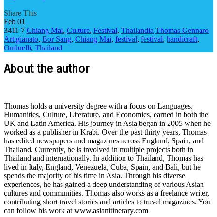
Share This
Feb
01
3411
7
Chiang Mai
,
Culture
,
Festival
,
Thailandia
Thomas Gennaro
Artigianato
,
Bor Sang
,
Chiang Mai
,
festival
,
festival
,
handicraft
,
Ombrelli
,
Thailand
About the author
Thomas holds a university degree with a focus on Languages,
Humanities, Culture, Literature, and Economics, earned in both the
UK and Latin America. His journey in Asia began in 2005 when he
worked as a publisher in Krabi. Over the past thirty years, Thomas
has edited newspapers and magazines across England, Spain, and
Thailand. Currently, he is involved in multiple projects both in
Thailand and internationally. In addition to Thailand, Thomas has
lived in Italy, England, Venezuela, Cuba, Spain, and Bali, but he
spends the majority of his time in Asia. Through his diverse
experiences, he has gained a deep understanding of various Asian
cultures and communities. Thomas also works as a freelance writer,
contributing short travel stories and articles to travel magazines. You
can follow his work at www.asianitinerary.com