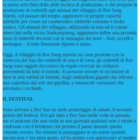
in patria arricchito della abile tecnica di produzione, e che propose la
produzione di ombrelli agli anziani del villaggio di Bor Sang.
Questi, col passare del tempo, aggiunsero le proprie capacità
artistiche per creare un caratteristico ombrello colorato e molto
pratico. Gli abitanti del villaggio, utilizzando la seta ed il cotone
intrecciati nella vicina Sankampaeng, aggiunsero infine una seconda
linea di ombrelli decorati con le immagini del nord – fiori, uccelli e
montagne – il tutto finemente dipinto a mano.
Oggi, il villaggio di Bor Sang esporta sia carta prodotta con la
corteccia del Saa che ombrelli di seta e di carta; gli ombrelli di Bor
Sang sono oggetti decorativi da regalo ricercati da visitatori
provenienti da tutto il mondo. Si possono trovare in occasione di
fiere in una varietà di formati, dagli ombrelloni giganti che offrono
una copertura dal sole nei giardini, a minuscole variazioni che
adornano i cocktails.
IL FESTIVAL
Sono arrivato a Bor San un tardo pomeriggio di sabato, il secondo
giorno del festival. Ero già stato a Bor San molte volte in passato,
ma vi assicuro che una visita in una giornata qualsiasi non è niente a
confronto con il fermento che permea il paese durante questo
colorato evento. Ho iniziato la passeggiata in un orario quando
ancora non c’era tanta gente, ed ho potuto così apprezzare al meglio