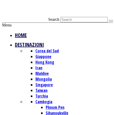
Search
Menu
HOME
DESTINAZIONI
Corea del Sud
Giappone
Hong Kong
Iran
Maldive
Mongolia
Singapore
Taiwan
Turchia
Cambogia
Phnom Pen
Sihanoukville