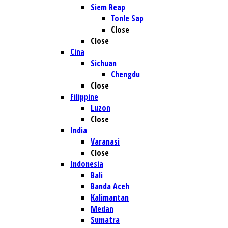
Siem Reap
Tonle Sap
Close
Close
Cina
Sichuan
Chengdu
Close
Filippine
Luzon
Close
India
Varanasi
Close
Indonesia
Bali
Banda Aceh
Kalimantan
Medan
Sumatra