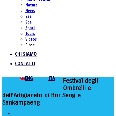
Nature
News
Sea
Spa
Sport
Tours
Videos
Close
CHI SIAMO
CONTATTI
ENG
ITA
Festival degli
Ombrelli e
dell’Artigianato di Bor Sang e
Sankampaeng