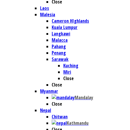
Close
Laos
Malesia
Cameron HIghlands
Kuala Lumpur
Langkawi
Malacca
Pahang
Penang
Sarawak
Kuching
Miri
Close
Close
Myanmar
Mandalay
Close
Nepal
Chitwan
Kathmandu
Close