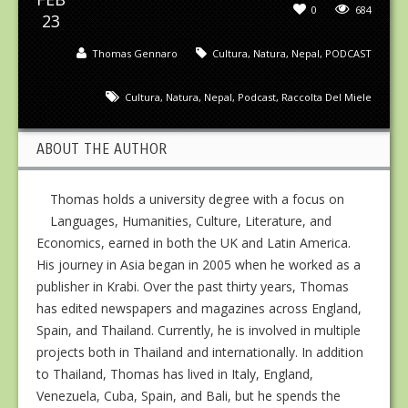
0
684
23
Thomas Gennaro
Cultura
,
Natura
,
Nepal
,
PODCAST
Cultura
,
Natura
,
Nepal
,
Podcast
,
Raccolta Del Miele
ABOUT THE AUTHOR
Thomas holds a university degree with a focus on
Languages, Humanities, Culture, Literature, and
Economics, earned in both the UK and Latin America.
His journey in Asia began in 2005 when he worked as a
publisher in Krabi. Over the past thirty years, Thomas
has edited newspapers and magazines across England,
Spain, and Thailand. Currently, he is involved in multiple
projects both in Thailand and internationally. In addition
to Thailand, Thomas has lived in Italy, England,
Venezuela, Cuba, Spain, and Bali, but he spends the